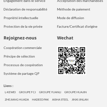
Engagement dans le service
Acceptation des marchandises
Déclaration de responsabilité
Méthode de paiement
Propriété intellectuelle
Mode de diffusion
Protection de la vie privée
Facture/Certificat d’origine
Rejoignez-nous
Wechat
Coopération commerciale
Principe de sélection
Processus de coopération
Système de partage QP
Liens :
L-KEWEI
GROUPE FCJ
GROUPE YUANLI
GROUPE HUAJIN
ZHEJIANG HUADA
HADEED PAK
AISHA STEEL
JINXI JINLAN