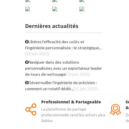
Dernières actualités
Libérez l’efficacité des coûts et
l’ingénierie personnalisée : le stratégique...
[28 juin 2025]
Naviguer dans des solutions
personnalisées avec un exportateur leader
de tours de nettoyage
[13 juin 2025]
Déverrouiller l’ingénierie de précision :
comment un rotatif dédié...
[11 juin 2025]
Professionnel & Partageable
S
A
La plateforme de partage
professionnelle rend les achats plus
De
fiables
d
qu