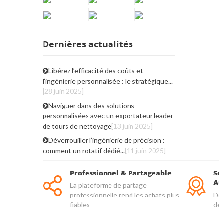
Dernières actualités
Libérez l’efficacité des coûts et
l’ingénierie personnalisée : le stratégique...
[28 juin 2025]
Naviguer dans des solutions
personnalisées avec un exportateur leader
de tours de nettoyage
[13 juin 2025]
Déverrouiller l’ingénierie de précision :
comment un rotatif dédié...
[11 juin 2025]
Professionnel & Partageable
S
A
La plateforme de partage
professionnelle rend les achats plus
De
fiables
d
qu