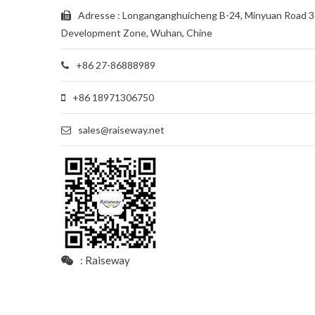
Adresse : Longanganghuicheng B-24, Minyuan Road 3
Development Zone, Wuhan, Chine
+86 27-86888989
+86 18971306750
sales@raiseway.net
: Raiseway