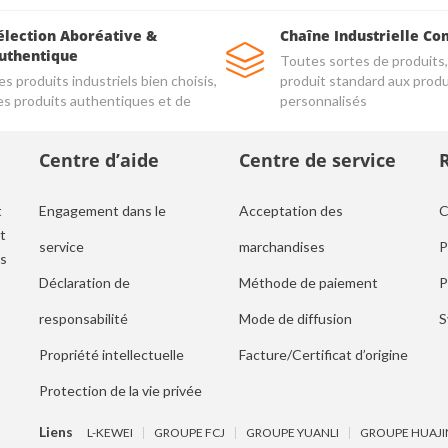
élection Aboréative &
Chaîne Industrielle Co
uthentique
Toutes sortes de produits,
s produits industriels bien choisis,
produit standard aux produ
es produits authentiques et de
personnalisés
alité
Centre d’aide
Centre de service
t
Engagement dans le
Acceptation des
C
t
service
marchandises
P
ls
Déclaration de
Méthode de paiement
P
responsabilité
Mode de diffusion
S
Propriété intellectuelle
Facture/Certificat d’origine
Protection de la vie privée
Liens
L-KEWEI
GROUPE FCJ
GROUPE YUANLI
GROUPE HUAJI