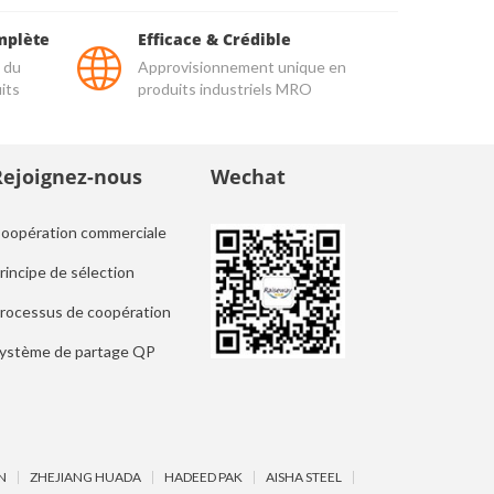
mplète
Efficace & Crédible
 du
Approvisionnement unique en
its
produits industriels MRO
Rejoignez-nous
Wechat
oopération commerciale
rincipe de sélection
rocessus de coopération
ystème de partage QP
N
ZHEJIANG HUADA
HADEED PAK
AISHA STEEL