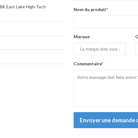
8#, East Lake High-Tech
Nom du produit
*
Marque
Q
Commentaire
*
Envoyer une demande d