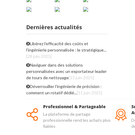
Dernières actualités
Libérez l’efficacité des coûts et
l’ingénierie personnalisée : le stratégique...
[28 juin 2025]
Naviguer dans des solutions
personnalisées avec un exportateur leader
de tours de nettoyage
[13 juin 2025]
Déverrouiller l’ingénierie de précision :
comment un rotatif dédié...
[11 juin 2025]
Professionnel & Partageable
S
A
La plateforme de partage
professionnelle rend les achats plus
De
fiables
d
qu