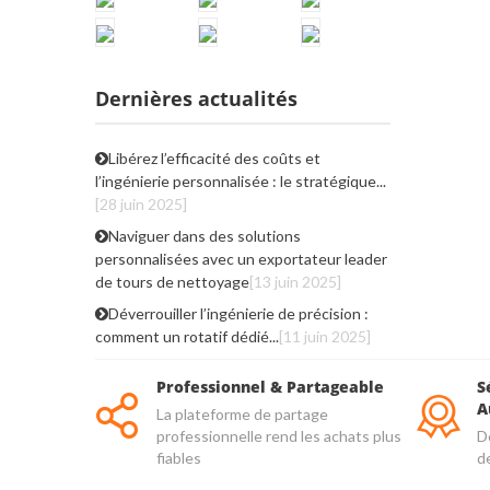
Dernières actualités
Libérez l’efficacité des coûts et
l’ingénierie personnalisée : le stratégique...
[28 juin 2025]
Naviguer dans des solutions
personnalisées avec un exportateur leader
de tours de nettoyage
[13 juin 2025]
Déverrouiller l’ingénierie de précision :
comment un rotatif dédié...
[11 juin 2025]
Professionnel & Partageable
S
A
La plateforme de partage
professionnelle rend les achats plus
De
fiables
d
qu