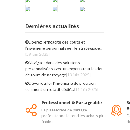
Dernières actualités
Libérez l’efficacité des coûts et
l’ingénierie personnalisée : le stratégique...
[28 juin 2025]
Naviguer dans des solutions
personnalisées avec un exportateur leader
de tours de nettoyage
[13 juin 2025]
Déverrouiller l’ingénierie de précision :
comment un rotatif dédié...
[11 juin 2025]
Professionnel & Partageable
S
A
La plateforme de partage
professionnelle rend les achats plus
De
fiables
d
qu