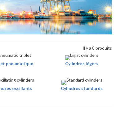
Il y a 8 produits
let pneumatique
Cylindres légers
ndres oscillants
Cylindres standards