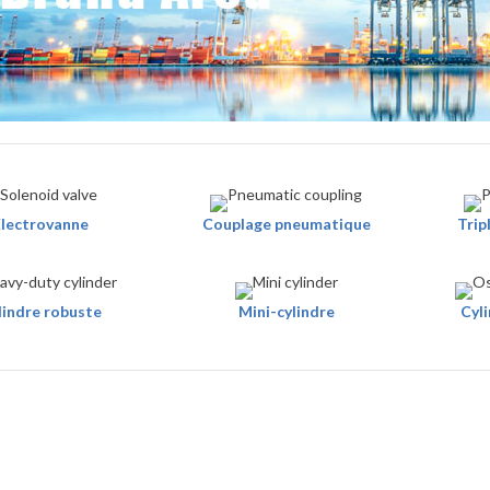
lectrovanne
Couplage pneumatique
Trip
lindre robuste
Mini-cylindre
Cyli