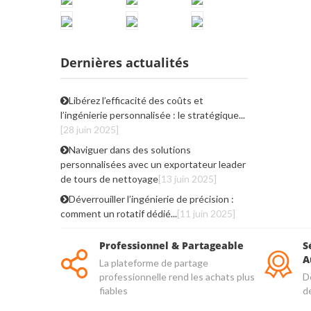
Dernières actualités
Libérez l’efficacité des coûts et
l’ingénierie personnalisée : le stratégique...
[28 juin 2025]
Naviguer dans des solutions
personnalisées avec un exportateur leader
de tours de nettoyage
[13 juin 2025]
Déverrouiller l’ingénierie de précision :
comment un rotatif dédié...
[11 juin 2025]
Professionnel & Partageable
S
A
La plateforme de partage
professionnelle rend les achats plus
De
fiables
d
qu