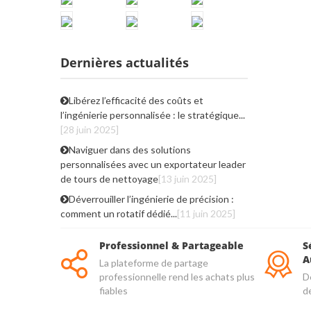
Dernières actualités
Libérez l’efficacité des coûts et
l’ingénierie personnalisée : le stratégique...
[28 juin 2025]
Naviguer dans des solutions
personnalisées avec un exportateur leader
de tours de nettoyage
[13 juin 2025]
Déverrouiller l’ingénierie de précision :
comment un rotatif dédié...
[11 juin 2025]
Professionnel & Partageable
S
A
La plateforme de partage
professionnelle rend les achats plus
De
fiables
d
qu